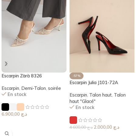
Escarpin Zàrà 8326
-57%
Escarpin Julia J101-72A
Escarpin
,
Demi-Talon
,
soirée
En stock
Escarpin
,
Talon haut
,
Talon
haut "Glacé"
En stock
6.900,00
د.ج
Choix Des Options
2.000,00
د.ج
4.600,00
د.ج
Choix Des Options