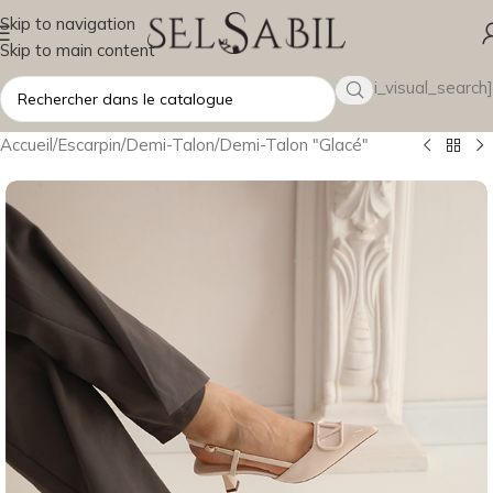
Skip to navigation
Skip to main content
[wsbi_visual_search]
Accueil
/
Escarpin
/
Demi-Talon
/
Demi-Talon "Glacé"