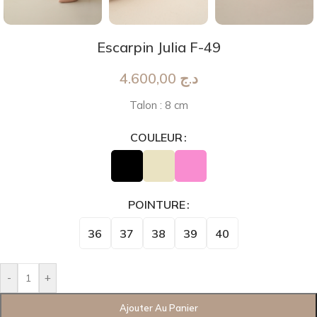
Escarpin Julia F-49
4.600,00
د.ج
Talon : 8 cm
COULEUR
POINTURE
36
37
38
39
40
-
+
Ajouter Au Panier