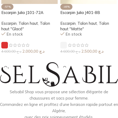
-57%
-46%
Escarpin Julia J101-72A
Escarpin Julia J401-8B
Escarpin
,
Talon haut
,
Talon
Escarpin
,
Talon haut
,
Talon
haut "Glacé"
haut "Matte"
En stock
En stock
2.000,00
د.ج
2.500,00
د.ج
4.600,00
د.ج
4.600,00
د.ج
Choix Des Options
Choix Des Options
Selsabil Shop vous propose une sélection élégante de
chaussures et sacs pour femme.
Commandez en ligne et profitez d’une livraison rapide partout en
Algérie,
avec des prix soigneusement étudiés.