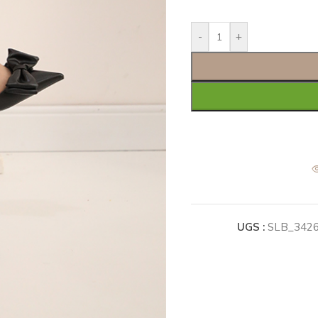
-
+
UGS :
SLB_342