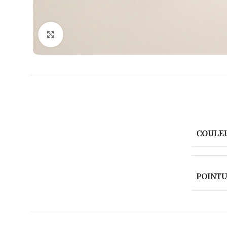
Agrandir
COULE
POINT