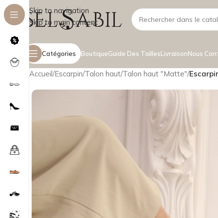
Skip to navigation
Skip to main content
Catégories
Boutique
Guide Des Tailles
Livraison
Nous Con
Accueil
/
Escarpin
/
Talon haut
/
Talon haut "Matte"
/
Escarpin