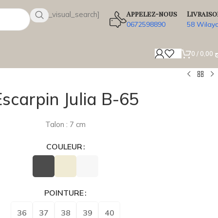
Appelez-nous
Livraiso
[wsbi_visual_search]
0672598890
58 Wilay
0
/
0,00
ج
Escarpin Julia B-65
Talon : 7 cm
COULEUR
POINTURE
36
37
38
39
40