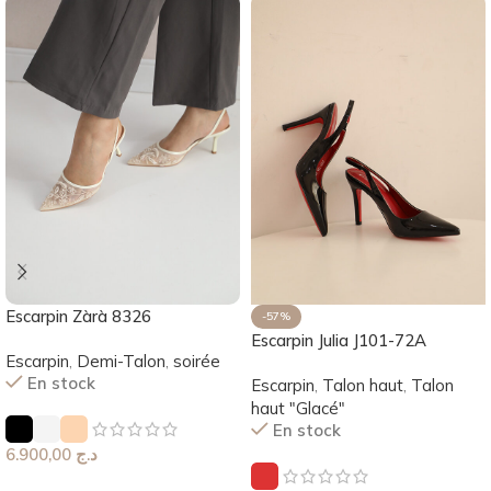
Escarpin Zàrà 8326
-57%
Escarpin Julia J101-72A
Escarpin
,
Demi-Talon
,
soirée
En stock
Escarpin
,
Talon haut
,
Talon
haut "Glacé"
En stock
6.900,00
د.ج
Choix Des Options