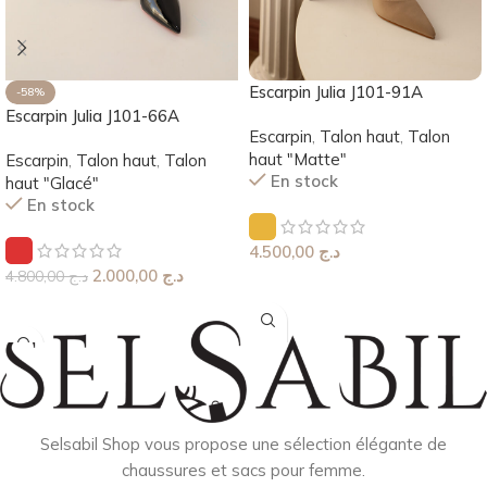
Escarpin Julia J101-91A
-58%
Escarpin Julia J101-66A
Escarpin
,
Talon haut
,
Talon
haut "Matte"
Escarpin
,
Talon haut
,
Talon
En stock
haut "Glacé"
En stock
4.500,00
د.ج
2.000,00
د.ج
4.800,00
د.ج
Choix Des Options
Choix Des Options
Selsabil Shop vous propose une sélection élégante de
chaussures et sacs pour femme.