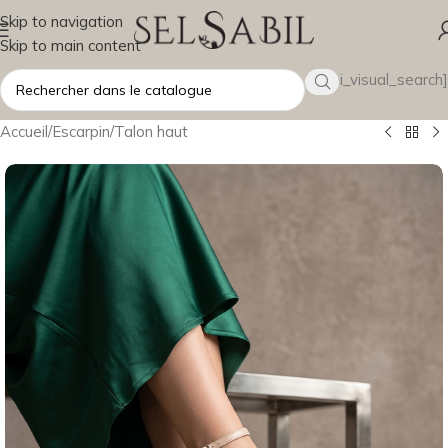
Skip to navigation
Skip to main content
[wsbi_visual_search]
Accueil
/
Escarpin
/
Talon haut