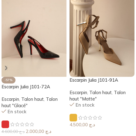
Escarpin Julia J101-91A
-57%
Escarpin Julia J101-72A
Escarpin
,
Talon haut
,
Talon
haut "Matte"
Escarpin
,
Talon haut
,
Talon
En stock
haut "Glacé"
En stock
4.500,00
د.ج
2.000,00
د.ج
4.600,00
د.ج
Choix Des Options