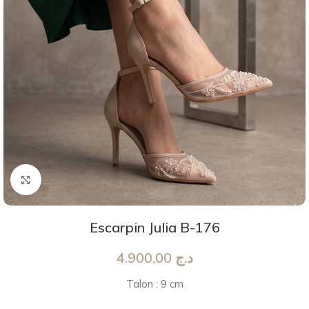
Agrandir
Escarpin Julia B-176
4.900,00
د.ج
Talon : 9 cm