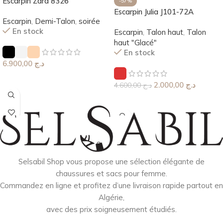
Escarpin Zàrà 8326
-57%
Escarpin Julia J101-72A
Escarpin
,
Demi-Talon
,
soirée
En stock
Escarpin
,
Talon haut
,
Talon
haut "Glacé"
En stock
6.900,00
د.ج
Choix Des Options
2.000,00
د.ج
4.600,00
د.ج
Choix Des Options
Selsabil Shop vous propose une sélection élégante de
chaussures et sacs pour femme.
Commandez en ligne et profitez d’une livraison rapide partout en
Algérie,
avec des prix soigneusement étudiés.