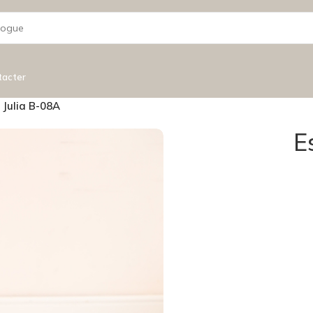
tacter
 Julia B-08A
E