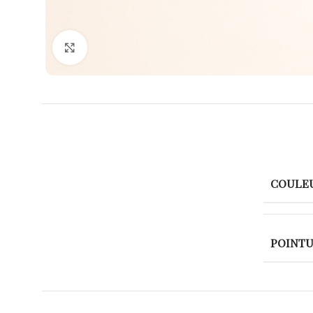
Agrandir
COULE
POINT