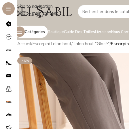
Skip to navigation
Skip to main content
Catégories
Boutique
Guide Des Tailles
Livraison
Nous Con
Accueil
/
Escarpin
/
Talon haut
/
Talon haut "Glacé"
/
Escarpin
-46%