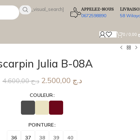
Appelez-nous
Livraiso
[wsbi_visual_search]
0672598890
58 Wilay
0
/
0,00
ج
scarpin Julia B-08A
2.500,00
د.ج
4.600,00
د.ج
COULEUR
POINTURE
36
37
38
39
40