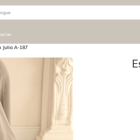
tacter
n Julia A-187
E