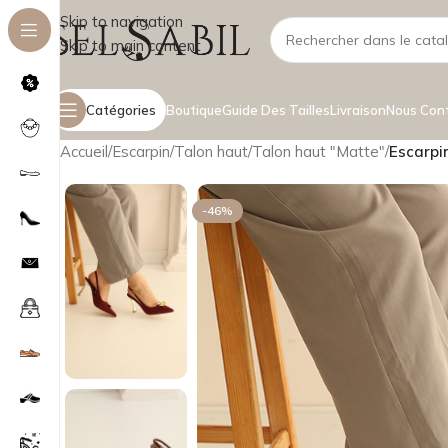
Skip to navigation
Skip to main content
Catégories
Boutique
Guide Des Tailles
Livraison
Nous Con
Accueil
/
Escarpin
/
Talon haut
/
Talon haut "Matte"
/
Escarpi
-46%