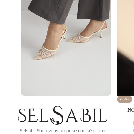
-57%
No
Selsabil Shop vous propose une sélection