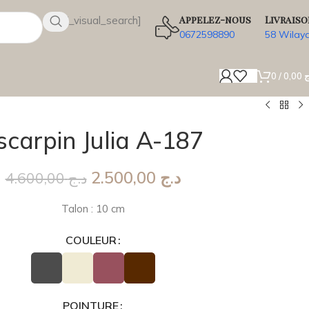
Appelez-nous
Livraiso
[wsbi_visual_search]
0672598890
58 Wilay
0
/
0,00
ج
scarpin Julia A-187
2.500,00
د.ج
4.600,00
د.ج
Talon : 10 cm
COULEUR
POINTURE