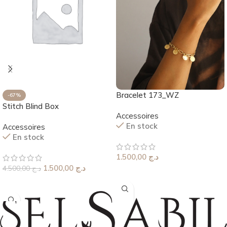
Bracelet 173_WZ
-67%
Stitch Blind Box
Accessoires
En stock
Accessoires
En stock
1.500,00
د.ج
1.500,00
د.ج
4.500,00
د.ج
Choix Des Options
Ajouter Au Panier