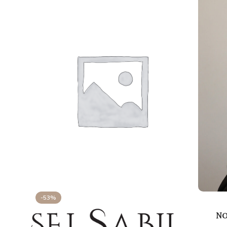
-53%
No