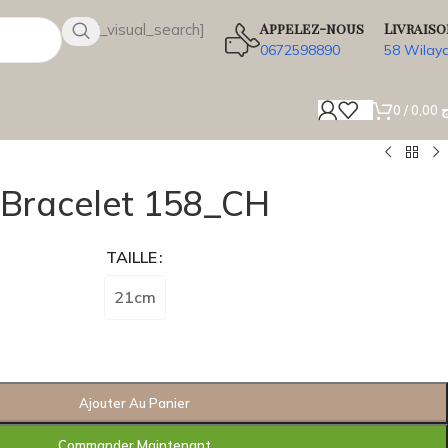
Appelez-nous
Livraiso
[wsbi_visual_search]
0672598890
58 Wilay
0
/
0,00
ج
Bracelet 158_CH
TAILLE
21cm
Ajouter Au Panier
Commander Maintenant