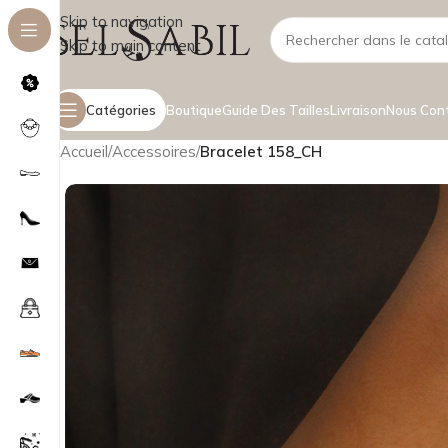
Skip to navigation
Skip to main content
Catégories
Boutique
Guide Des Tailles
Livraison
Nous Con
Accueil
/
Accessoires
/
Bracelet 158_CH