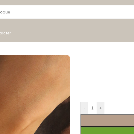
tacter
-
+