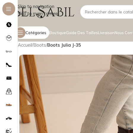
Skip to navigation
Skip to main content
Catégories
Boutique
Guide Des Tailles
Livraison
Nous Con
Accueil
/
Boots
/
Boots Julia J-35