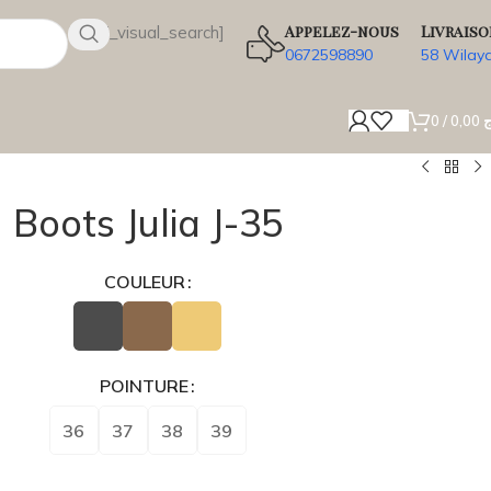
Appelez-nous
Livraiso
[wsbi_visual_search]
0672598890
58 Wilay
0
/
0,00
ج
Boots Julia J-35
COULEUR
POINTURE
36
37
38
39