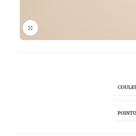
Agrandir
COULE
POINT