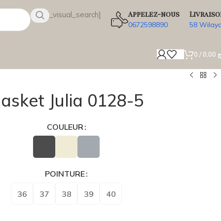
Appelez-nous
Livraiso
[wsbi_visual_search]
0672598890
58 Wilay
0
/
0,00
ج
asket Julia 0128-5
COULEUR
POINTURE
36
37
38
39
40