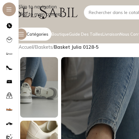
Skip to navigation
Skip to main content
Catégories
Boutique
Guide Des Tailles
Livraison
Nous Con
Accueil
/
Baskets
/
Basket Julia 0128-5