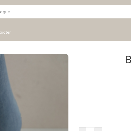
tacter
B