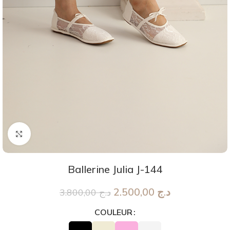
Agrandir
Ballerine Julia J-144
2.500,00
د.ج
3.800,00
د.ج
COULEUR